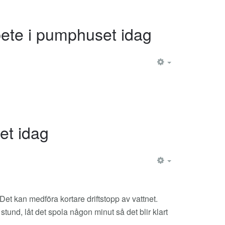
bete i pumphuset idag
EMPTY
et idag
EMPTY
et kan medföra kortare driftstopp av vattnet.
stund, låt det spola någon minut så det blir klart