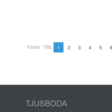
Första
Tillb
1
2
3
4
5
TJUSBODA