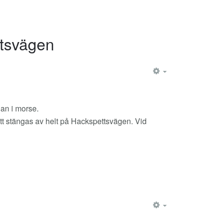
ttsvägen
EMPTY
dan i morse.
 att stängas av helt på Hackspettsvägen. Vid
EMPTY